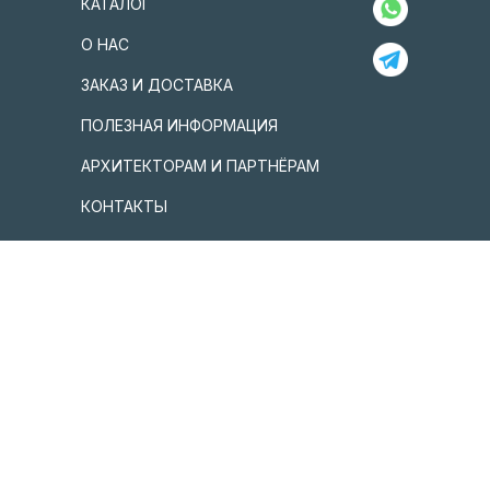
КАТАЛОГ
О НАС
ЗАКАЗ И ДОСТАВКА
ПОЛЕЗНАЯ ИНФОРМАЦИЯ
АРХИТЕКТОРАМ И ПАРТНЁРАМ
КОНТАКТЫ
г. Москва, ул. Трехгорный вал, 22, стр.1
+7 (925) 194-77-20
info@igrichi.ru
ПОЛУЧИТЬ ПРАЙС
ИП Шайганова Регина Ирековна