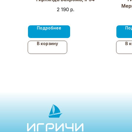
Мер
2 190
р.
220В,
Подробнее
По
В корзину
В 