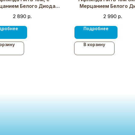
цанием Белого Диода
Мерцанием Белого Д
 75 LED, Провод Черный
220В, 100 LED, Провод 
2 890
р.
2 990
р.
Каучук, IP65
Каучук, IP65
дробнее
Подробнее
корзину
В корзину