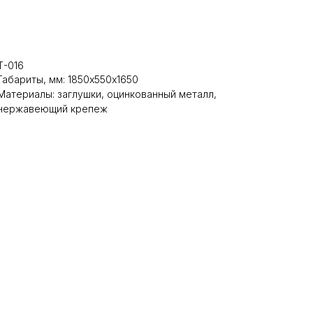
В корзину
Т-016
Габариты, мм: 1850х550х1650
Материалы: заглушки, оцинкованный металл,
нержавеющий крепеж