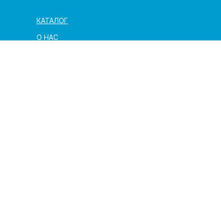
КАТАЛОГ
О НАС
ЗАКАЗ И ДОСТАВКА
ПОЛЕЗНАЯ ИНФОРМАЦИЯ
АРХИТЕКТОРАМ И ПАРТНЁРАМ
КОНТАКТЫ
г. Москва,
ул. Трехгорный вал, 22, стр.1
info@igrichi.ru
+7 (925) 194-77-20