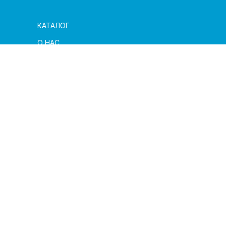
КАТАЛОГ
О НАС
ЗАКАЗ И ДОСТАВКА
ПОЛЕЗНАЯ ИНФОРМАЦИЯ
АРХИТЕКТОРАМ И ПАРТНЁРАМ
КОНТАКТЫ
г. Москва,
ул. Трехгорный вал, 22, стр.1
info@igrichi.ru
+7 (925) 194-77-20